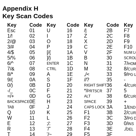
Appendix H
Key Scan Codes
Key
Code
Key
Code
Key
Code
Key
Esc
01
U
16
/|
2B
F7
1/!
02
I
17
Z
2C
F8
2/@
03
O
18
X
2D
F9
3/#
04
P
19
C
2E
F10
4/$
05
[/{
1A
V
2F
NUM L
5/%
06
]/}
1B
B
30
SCROL
6/^
07
1C
N
31
7/
ENTER
HOM
7/&
08
1D
M
32
8/
CTRL
CUR
8/*
09
A
1E
,/<
33
9/
PG 
9/(
0A
S
1F
//?
35
-
0/)
0B
D
20
36
4/
RIGHT SHIFT
CUR
-/_
0C
F
21
*/
37
5
PRTSCR
=/+
0D
G
22
38
6/
ALT
CUR
0E
H
23
39
+
BACKSPACE
SPACE
0F
J
24
3A
1/
TAB
CAPS LOCK
END
Q
10
K
25
F1
3B
2/
CUR
W
11
L
26
F2
3C
3/
PG 
E
12
;/:
27
F3
3D
0/
INS
R
13
'/"
28
F4
3E
./
DEL
T
14
'/~
29
F5
3F